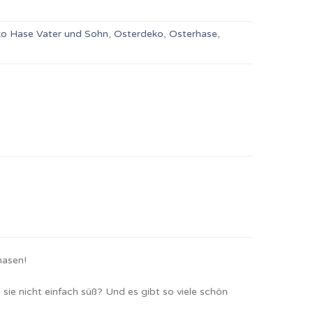
o Hase Vater und Sohn
,
Osterdeko
,
Osterhase
,
hasen!
 sie nicht einfach süß? Und es gibt so viele schön