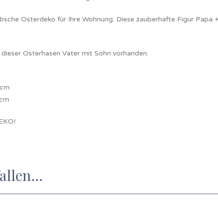
bsche Osterdeko für Ihre Wohnung. Diese zauberhafte Figur Papa +
2 dieser Osterhasen Vater mit Sohn vorhanden.
 cm
 cm
EKO!
fallen…