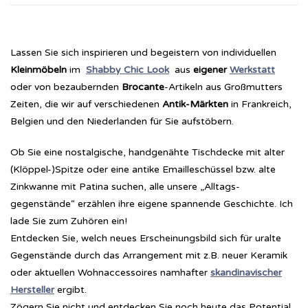
Lassen Sie sich inspirieren und begeistern von individuellen
Kleinmöbeln
im
Shabby Chic Look
aus
eigener
Werkstatt
oder von bezaubernden
Brocante
-Artikeln aus Großmutters
Zeiten, die wir auf verschiedenen
Antik-Märkten
in Frankreich,
Belgien und den Niederlanden für Sie aufstöbern.
Ob Sie eine nostalgische, handgenähte Tischdecke mit alter
(Klöppel-)Spitze oder eine antike Emailleschüssel bzw. alte
Zinkwanne mit Patina suchen, alle unsere „Alltags-
gegenstände“ erzählen ihre eigene spannende Geschichte. Ich
lade Sie zum Zuhören ein!
Entdecken Sie, welch neues Erscheinungsbild sich für uralte
Gegenstände durch das Arrangement mit z.B. neuer Keramik
oder aktuellen Wohnaccessoires namhafter
skandinavischer
Hersteller
ergibt.
Zögern Sie nicht und entdecken Sie noch heute das Potential